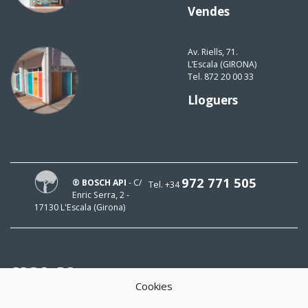
Vendes
Av. Riells, 71.
L’Escala (GIRONA)
Tel. 872 20 00 33
Lloguers
972 771 505
® BOSCH API
- C/
Tel. +34
Enric Serra, 2 -
17130 L'Escala (Girona)
HOLA!
Cookies
El meu mail és