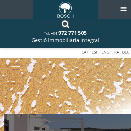
972 771 505
Tel. +34
Gestió Immobiliària Integral
CAT
ESP
ENG
FRA
DEU