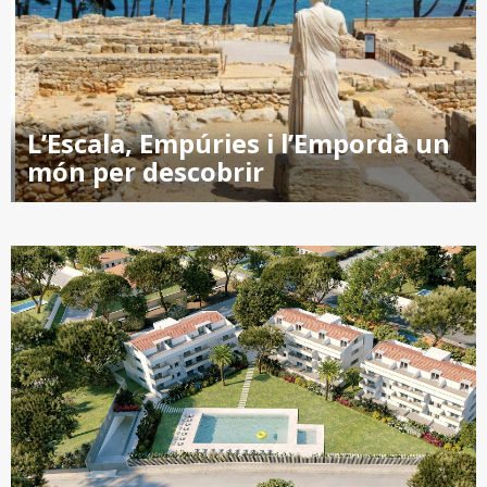
L’Escala, Empúries i l’Empordà un
món per descobrir