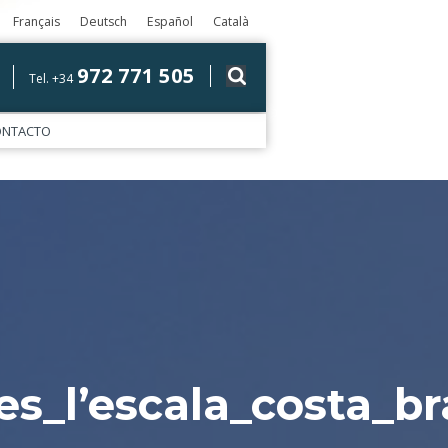
Français
Deutsch
Español
Català
972 771 505
Tel. +34
ONTACTO
s_l’escala_costa_br