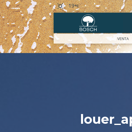
19
VENTA
louer_a