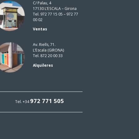
C/ Palau, 4
17130 L’ESCALA – Girona
Tel. 972 77 15 05 – 972 77
00 02
Ventas
Av. Riells, 71.
L’Escala (GIRONA)
Tel. 872 20 00 33
Alquileres
972 771 505
Tel. +34