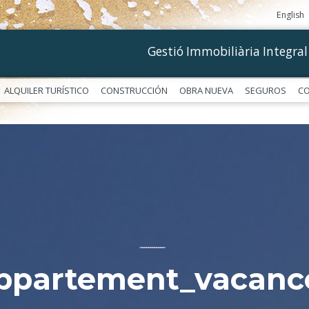
English
Gestió Immobiliària Integral
ALQUILER TURÍSTICO
CONSTRUCCIÓN
OBRA NUEVA
SEGUROS
C
––––––––––––
ppartement_vacance