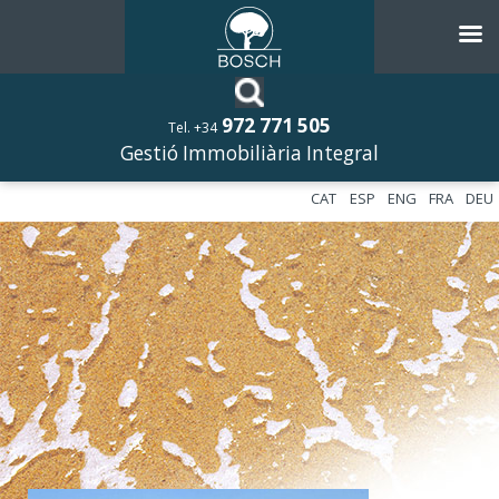
972 771 505
Tel. +34
Gestió Immobiliària Integral
CAT
ESP
ENG
FRA
DEU