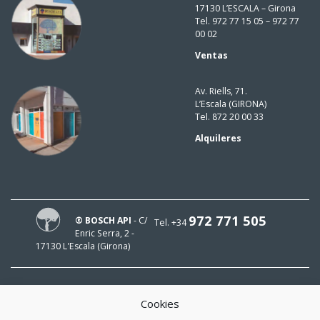
17130 L’ESCALA – Girona
Tel. 972 77 15 05 – 972 77
00 02
Ventas
Av. Riells, 71.
L’Escala (GIRONA)
Tel. 872 20 00 33
Alquileres
972 771 505
® BOSCH API
- C/
Tel. +34
Enric Serra, 2 -
17130 L'Escala (Girona)
Cookies
¡HOLA!