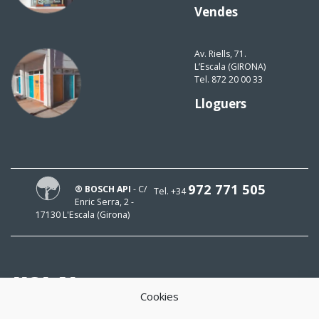
Vendes
Av. Riells, 71.
L’Escala (GIRONA)
Tel. 872 20 00 33
Lloguers
972 771 505
® BOSCH API
- C/
Tel. +34
Enric Serra, 2 -
17130 L'Escala (Girona)
HOLA!
Cookies
El meu mail és