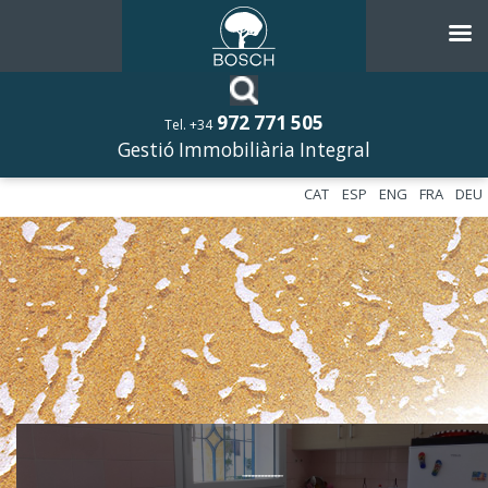
972 771 505
Tel. +34
Gestió Immobiliària Integral
CAT
ESP
ENG
FRA
DEU
––––––––––––