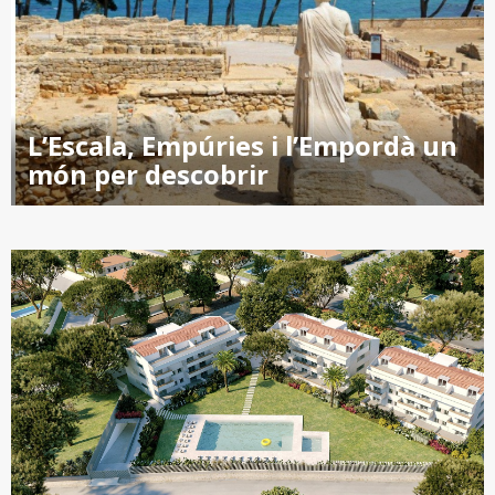
L’Escala, Empúries i l’Empordà un
món per descobrir