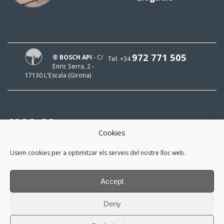
972 771 505
® BOSCH API
- C/
Tel. +34
Enric Serra, 2 -
17130 L'Escala (Girona)
HOLA!
Cookies
El meu mail és
Usem cookies per a optimitzar els serveis del nostre lloc web.
i m'interessa estar al dia!
Accept
*
He llegit i accepto la
política de
Deny
privacitat