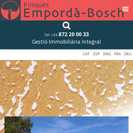
872 20 00 33
Tel. +34
Gestió Immobiliària Integral
CAT
ESP
ENG
FRA
DEU