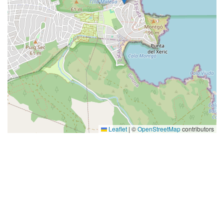
Leaflet
|
©
OpenStreetMap
contributors