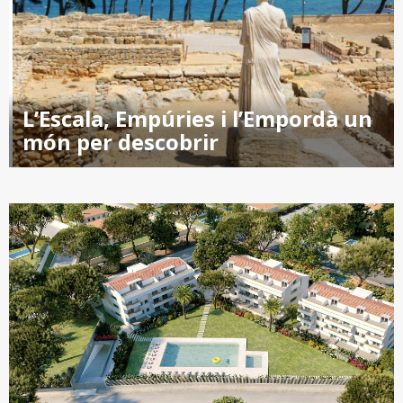
L’Escala, Empúries i l’Empordà un
món per descobrir