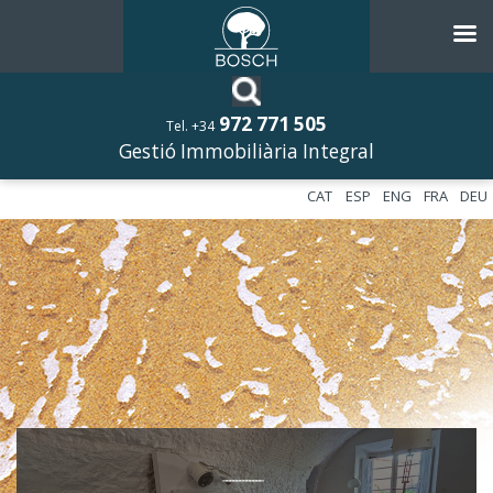
972 771 505
Tel. +34
Gestió Immobiliària Integral
CAT
ESP
ENG
FRA
DEU
––––––––––––