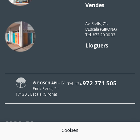
Vendes
Av. Riells, 71.
L’Escala (GIRONA)
Tel. 872 20 00 33
Lloguers
972 771 505
® BOSCH API
- C/
Tel. +34
Enric Serra, 2 -
17130 L'Escala (Girona)
HOLA!
Cookies
El meu mail és