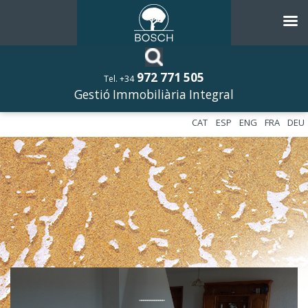
972 771 505
Tel. +34
Gestió Immobiliària Integral
CAT
ESP
ENG
FRA
DEU
––––––––––––