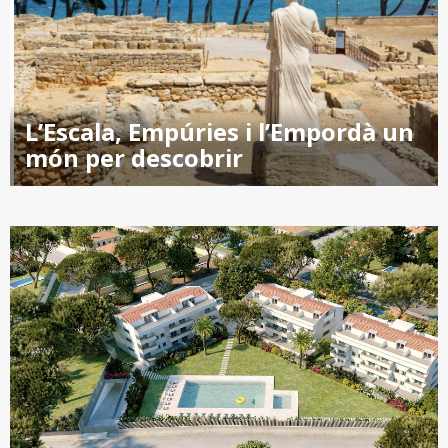
L’Escala, Empúries i l’Empordà un
món per descobrir