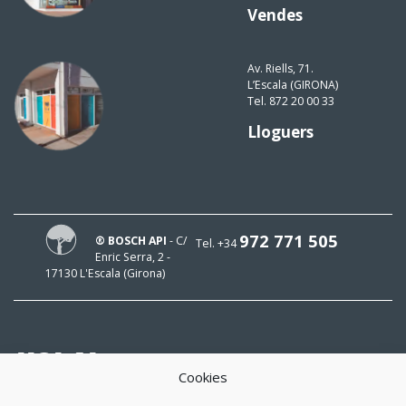
Vendes
Av. Riells, 71.
L’Escala (GIRONA)
Tel. 872 20 00 33
Lloguers
972 771 505
® BOSCH API
- C/
Tel. +34
Enric Serra, 2 -
17130 L'Escala (Girona)
HOLA!
Cookies
El meu mail és