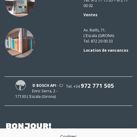
Tel. 972 77 15 05 – 972 77
00 02
Ventes
Av. Riells, 71.
L’Escala (GIRONA)
Tel. 872 20 00 33
Location de vancances
972 771 505
® BOSCH API
- C/
Tel. +34
Enric Serra, 2 -
17130 L'Escala (Girona)
BONJOUR!
Cookies