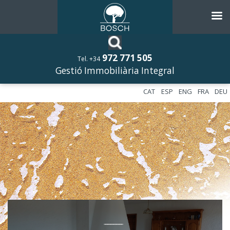
972 771 505
Tel. +34
Gestió Immobiliària Integral
CAT
ESP
ENG
FRA
DEU
––––––––––––