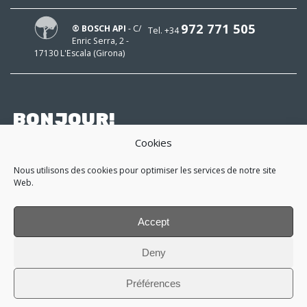
972 771 505
® BOSCH API
- C/
Tel. +34
Enric Serra, 2 -
17130 L'Escala (Girona)
BONJOUR!
Mon courrier est
Cookies
Nous utilisons des cookies pour optimiser les services de notre site
Web.
et je suis intéressé à
suivre!
Accept
*
J'ai lu et j'accepte la
politique de
Deny
confidentialité
Préférences
iglesiesassociats