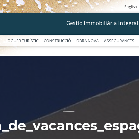
English
Gestió Immobiliària Integral
LLOGUER TURÍSTIC
CONSTRUCCIÓ
OBRA NOVA
ASSEGURANCES
––––––––––––
n_de_vacances_espa