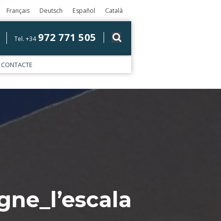
Français
Deutsch
Español
Català
972 771 505
Tel. +34
CONTACTE
gne_l’escala