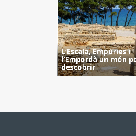
L’Escala, Empúries i
l’Empordà un món p
descobrir