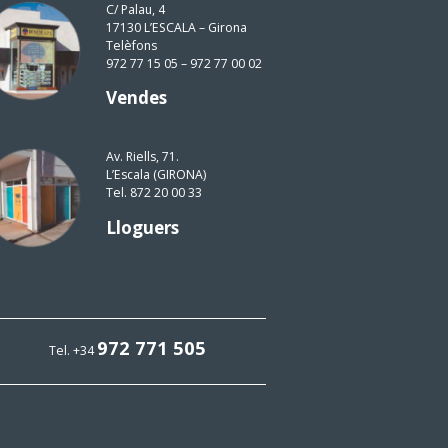
C/ Palau, 4
17130 L’ESCALA – Girona
Telèfons
972 77 15 05 – 972 77 00 02
Vendes
Av. Riells, 71.
L’Escala (GIRONA)
Tel. 872 20 00 33
Lloguers
972 771 505
Tel. +34