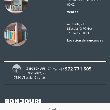
Tel. 972 77 15 05 – 972 77
00 02
Ventes
Av. Riells, 71.
L’Escala (GIRONA)
Tel. 872 20 00 33
Location de vancances
972 771 505
® BOSCH API
- C/
Tel. +34
Enric Serra, 2 -
17130 L'Escala (Girona)
BONJOUR!
Cookies