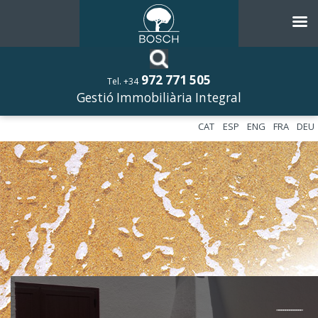
972 771 505
Tel. +34
Gestió Immobiliària Integral
CAT
ESP
ENG
FRA
DEU
––––––––––––