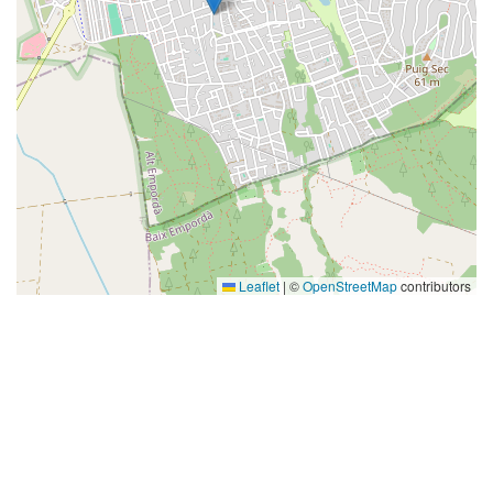
Leaflet
|
©
OpenStreetMap
contributors