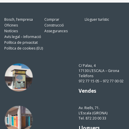
Bosch, l’empresa
Comprar
Lloguer turístic
Oficines
Construcció
Notícies
Assegurances
Avís legal – Informació
Política de privacitat
Política de cookies (EU)
C/ Palau, 4
17130 L’ESCALA – Girona
Telèfons
972 77 15 05 – 972 77 00 02
Vendes
Av. Riells, 71.
L’Escala (GIRONA)
Tel. 872 20 00 33
Lloguers