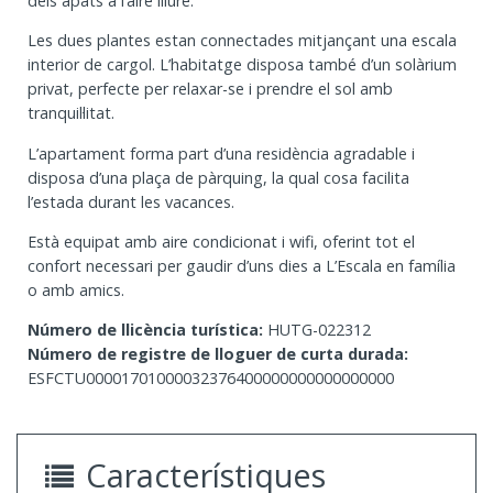
dels àpats a l’aire lliure.
Les dues plantes estan connectades mitjançant una escala
interior de cargol. L’habitatge disposa també d’un solàrium
privat, perfecte per relaxar-se i prendre el sol amb
tranquil·litat.
L’apartament forma part d’una residència agradable i
disposa d’una plaça de pàrquing, la qual cosa facilita
l’estada durant les vacances.
Està equipat amb aire condicionat i wifi, oferint tot el
confort necessari per gaudir d’uns dies a L’Escala en família
o amb amics.
Número de llicència turística:
HUTG-022312
Número de registre de lloguer de curta durada:
ESFCTU00001701000032376400000000000000000
Característiques