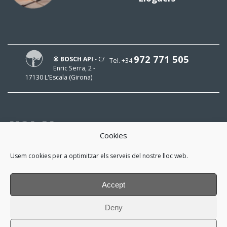
972 771 505
® BOSCH API
- C/
Tel. +34
Enric Serra, 2 -
17130 L'Escala (Girona)
HOLA!
Cookies
El meu mail és
Usem cookies per a optimitzar els serveis del nostre lloc web.
i m'interessa estar al dia!
Accept
*
He llegit i accepto la
política de
Deny
privacitat