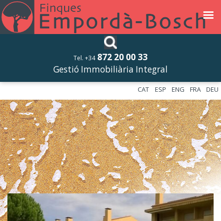
872 20 00 33
Tel. +34
Gestió Immobiliària Integral
CAT
ESP
ENG
FRA
DEU