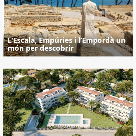
L’Escala, Empúries i l’Empordà un
món per descobrir