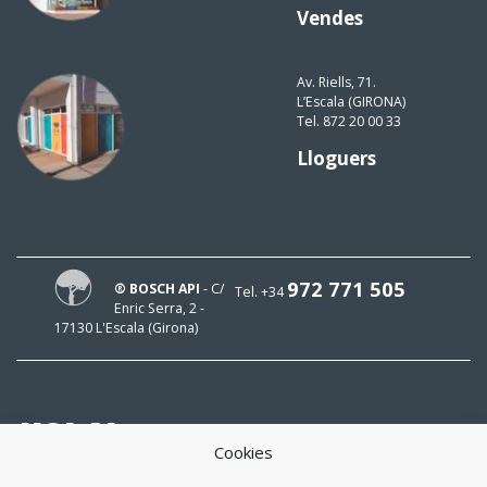
Vendes
Av. Riells, 71.
L’Escala (GIRONA)
Tel. 872 20 00 33
Lloguers
972 771 505
® BOSCH API
- C/
Tel. +34
Enric Serra, 2 -
17130 L'Escala (Girona)
HOLA!
Cookies
El meu mail és