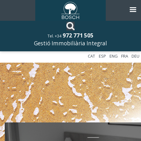
972 771 505
Tel. +34
Gestió Immobiliària Integral
CAT
ESP
ENG
FRA
DEU
––––––––––––