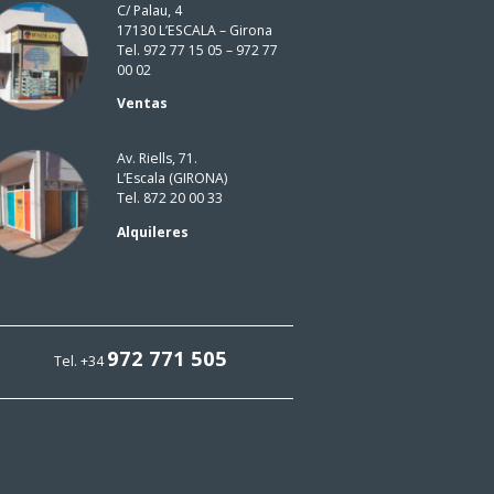
C/ Palau, 4
17130 L’ESCALA – Girona
Tel. 972 77 15 05 – 972 77
00 02
Ventas
Av. Riells, 71.
L’Escala (GIRONA)
Tel. 872 20 00 33
Alquileres
972 771 505
Tel. +34