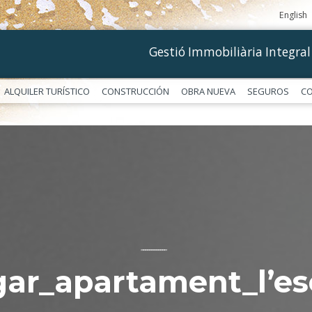
English
Gestió Immobiliària Integral
ALQUILER TURÍSTICO
CONSTRUCCIÓN
OBRA NUEVA
SEGUROS
C
––––––––––––
gar_apartament_l’es