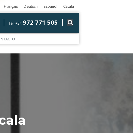
Français
Deutsch
Español
Català
972 771 505
Tel. +34
ONTACTO
cala