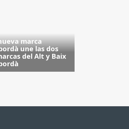
nueva marca
ordà une las dos
arcas del Alt y Baix
pordà