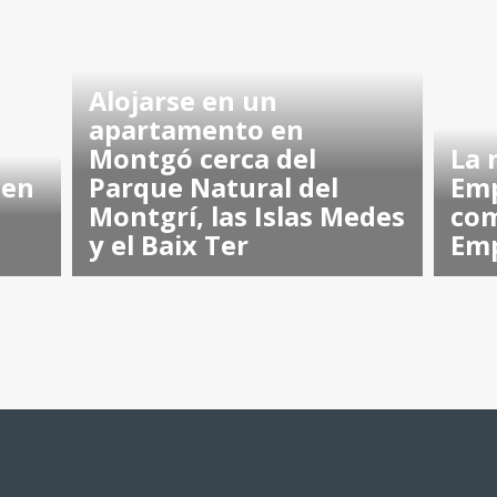
Alojarse en un
apartamento en
Montgó cerca del
La 
 en
Parque Natural del
Emp
Montgrí, las Islas Medes
com
y el Baix Ter
Em