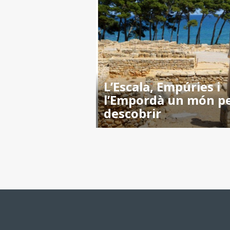
L’Escala, Empúries i
l’Empordà un món p
descobrir