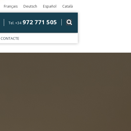
Français
Deutsch
Español
Català
972 771 505
Tel. +34
CONTACTE