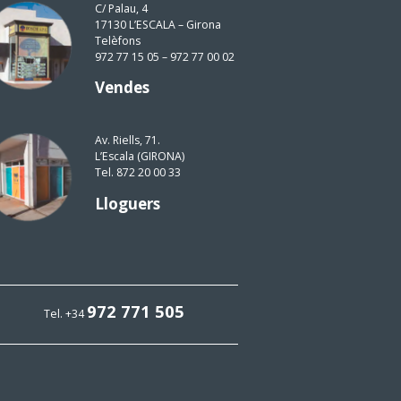
C/ Palau, 4
17130 L’ESCALA – Girona
Telèfons
972 77 15 05 – 972 77 00 02
Vendes
Av. Riells, 71.
L’Escala (GIRONA)
Tel. 872 20 00 33
Lloguers
972 771 505
Tel. +34