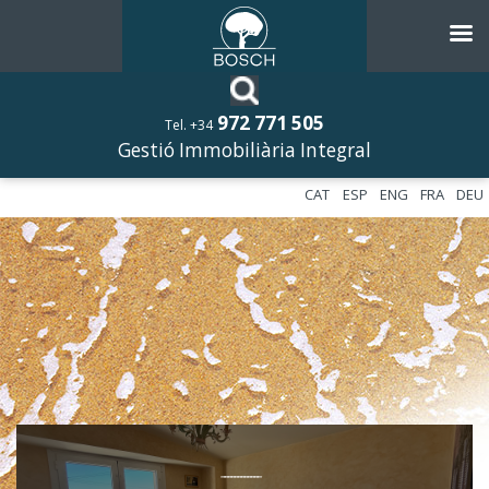
972 771 505
Tel. +34
Gestió Immobiliària Integral
CAT
ESP
ENG
FRA
DEU
––––––––––––