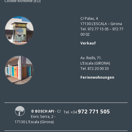
Cookie-Richtlinie (EU)
C/ Palau, 4
17130 L’ESCALA – Girona
Tel. 972 77 15 05 – 972 77
00 02
Verkauf
Av. Riells, 71.
L’Escala (GIRONA)
Tel. 872 20 00 33
Ferienwohnungen
972 771 505
® BOSCH API
- C/
Tel. +34
Enric Serra, 2 -
17130 L'Escala (Girona)