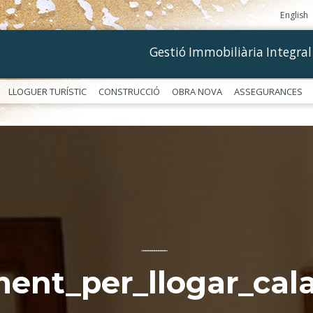
English
Gestió Immobiliària Integral
LLOGUER TURÍSTIC
CONSTRUCCIÓ
OBRA NOVA
ASSEGURANCES
––––––––––––
ment_per_llogar_ca