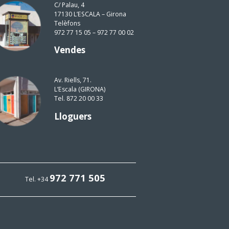
C/ Palau, 4
17130 L’ESCALA – Girona
Telèfons
972 77 15 05 – 972 77 00 02
Vendes
Av. Riells, 71.
L’Escala (GIRONA)
Tel. 872 20 00 33
Lloguers
972 771 505
Tel. +34