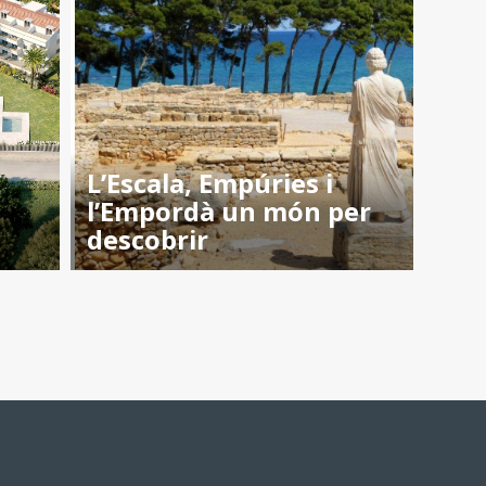
L’Escala, Empúries i
l’Empordà un món per
descobrir