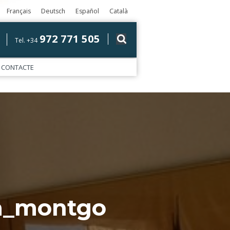
Français
Deutsch
Español
Català
972 771 505
Tel. +34
CONTACTE
la_montgo