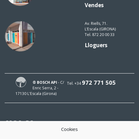
Vendes
Av. Riells, 71.
L’Escala (GIRONA)
Tel. 872 20 00 33
Lloguers
972 771 505
® BOSCH API
- C/
Tel. +34
Enric Serra, 2 -
17130 L'Escala (Girona)
HOLA!
Cookies
El meu mail és