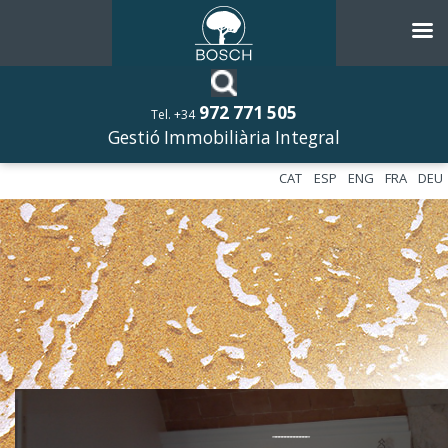
972 771 505
Tel. +34
Gestió Immobiliària Integral
CAT
ESP
ENG
FRA
DEU
––––––––––––