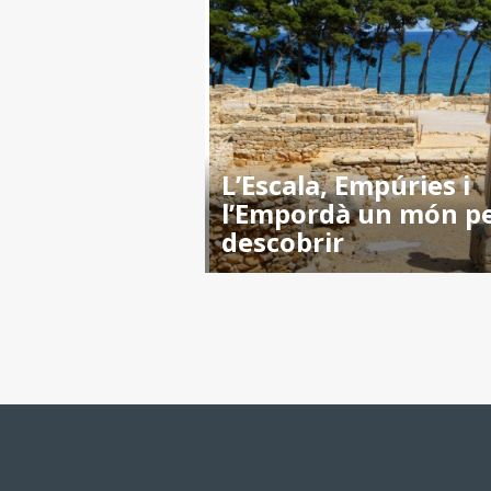
L’Escala, Empúries i
l’Empordà un món p
descobrir