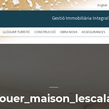
English
Gestió Immobiliària Integral
LLOGUER TURÍSTIC
CONSTRUCCIÓ
OBRA NOVA
ASSEGURANCES
––––––––––––
louer_maison_lescal