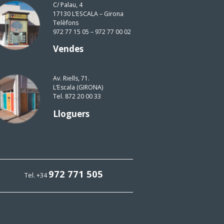
C/ Palau, 4
17130 L’ESCALA – Girona
Telèfons
972 77 15 05 – 972 77 00 02
Vendes
Av. Riells, 71.
L’Escala (GIRONA)
Tel. 872 20 00 33
Lloguers
972 771 505
Tel. +34