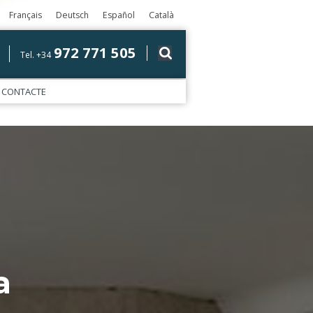
Français
Deutsch
Español
Català
972 771 505
Tel. +34
CONTACTE
a