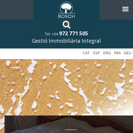
972 771 505
Tel. +34
Gestió Immobiliària Integral
CAT
ESP
ENG
FRA
DEU
––––––––––––