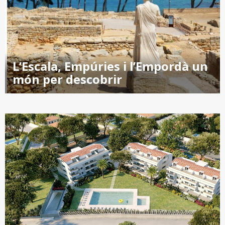
L’Escala, Empúries i l’Empordà un
món per descobrir