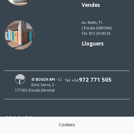
Vendes
Av. Riells, 71.
L’Escala (GIRONA)
Tel. 872 20 00 33
Lloguers
972 771 505
® BOSCH API
- C/
Tel. +34
Enric Serra, 2 -
17130 L'Escala (Girona)
HOLA!
Cookies
El meu mail és