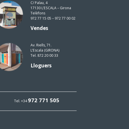
C/ Palau, 4
17130 L’ESCALA – Girona
Telèfons
972 77 15 05 – 972 77 00 02
Vendes
Av. Riells, 71.
L’Escala (GIRONA)
Tel. 872 20 00 33
Lloguers
972 771 505
Tel. +34