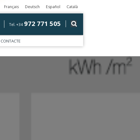
Français
Deutsch
Español
Català
972 771 505
Tel. +34
CONTACTE