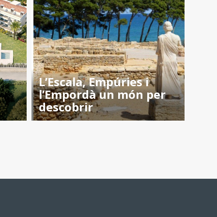
L’Escala, Empúries i
l’Empordà un món per
descobrir