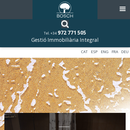
972 771 505
Tel. +34
Gestió Immobiliària Integral
CAT
ESP
ENG
FRA
DEU
––––––––––––