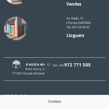
Vendes
Av. Riells, 71.
L’Escala (GIRONA)
Tel. 872 20 00 33
Lloguers
972 771 505
® BOSCH API
- C/
Tel. +34
Enric Serra, 2 -
17130 L'Escala (Girona)
HOLA!
Cookies
El meu mail és