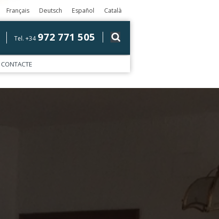
Français
Deutsch
Español
Català
972 771 505
Tel. +34
CONTACTE