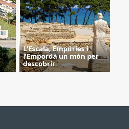
L’Escala, Empúries i
l’Empordà un món per
descobrir