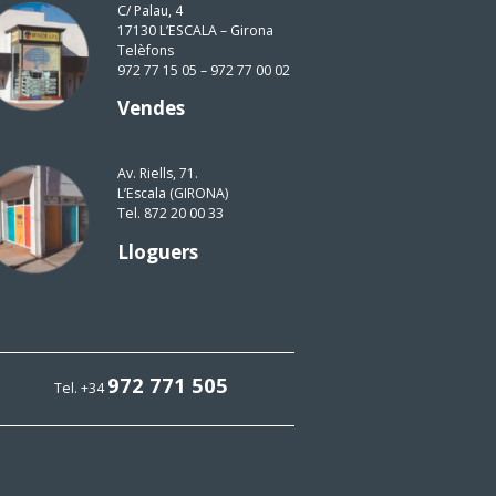
C/ Palau, 4
17130 L’ESCALA – Girona
Telèfons
972 77 15 05 – 972 77 00 02
Vendes
Av. Riells, 71.
L’Escala (GIRONA)
Tel. 872 20 00 33
Lloguers
972 771 505
Tel. +34