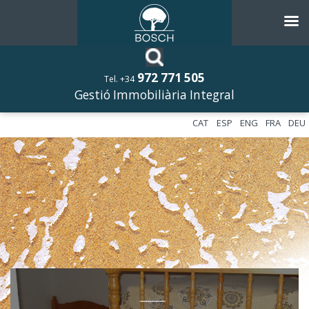
972 771 505
Tel. +34
Gestió Immobiliària Integral
CAT
ESP
ENG
FRA
DEU
––––––––––––