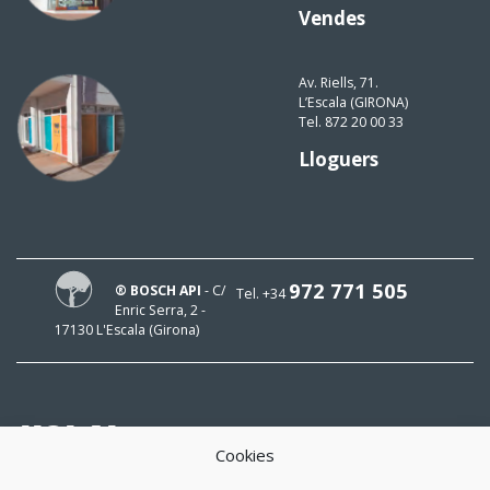
Vendes
Av. Riells, 71.
L’Escala (GIRONA)
Tel. 872 20 00 33
Lloguers
972 771 505
® BOSCH API
- C/
Tel. +34
Enric Serra, 2 -
17130 L'Escala (Girona)
HOLA!
Cookies
El meu mail és