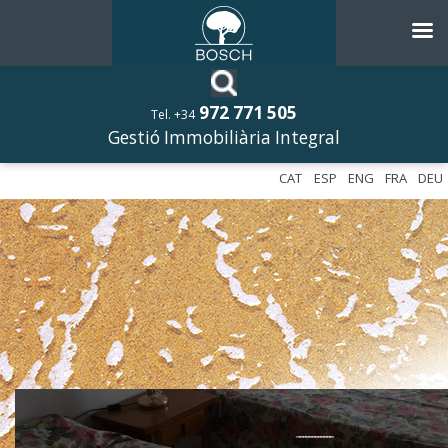
972 771 505
Tel. +34
Gestió Immobiliària Integral
CAT
ESP
ENG
FRA
DEU
––––––––––––