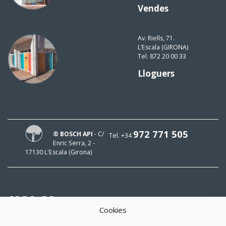
Vendes
Av. Riells, 71.
L’Escala (GIRONA)
Tel. 872 20 00 33
Lloguers
972 771 505
® BOSCH API
- C/
Tel. +34
Enric Serra, 2 -
17130 L'Escala (Girona)
HOLA!
Cookies
El meu mail és