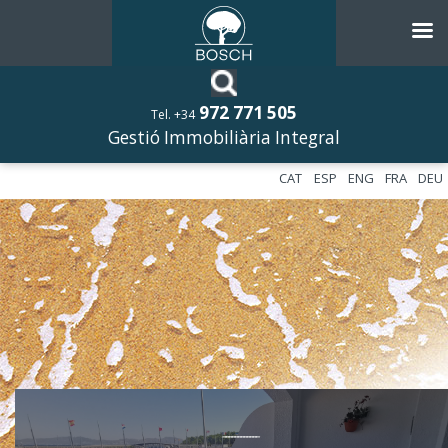
972 771 505
Tel. +34
Gestió Immobiliària Integral
CAT
ESP
ENG
FRA
DEU
––––––––––––