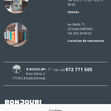
Tel. 972 77 15 05 – 972 77
00 02
Ventes
Av. Riells, 71.
L’Escala (GIRONA)
Tel. 872 20 00 33
Location de vancances
972 771 505
® BOSCH API
- C/
Tel. +34
Enric Serra, 2 -
17130 L'Escala (Girona)
BONJOUR!
Cookies