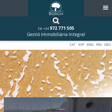
972 771 505
Tel. +34
Gestió Immobiliària Integral
CAT
ESP
ENG
FRA
DEU
––––––––––––