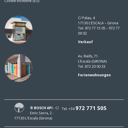
Cookie-Richtlinie (EU)
C/ Palau, 4
17130 L’ESCALA – Girona
Tel. 972 77 15 05 – 972 77
00 02
Verkauf
Av. Riells, 71.
L’Escala (GIRONA)
Tel. 872 20 00 33
Ferienwohnungen
972 771 505
® BOSCH API
- C/
Tel. +34
Enric Serra, 2 -
17130 L'Escala (Girona)