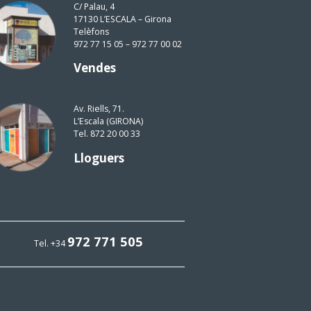
C/ Palau, 4
17130 L’ESCALA – Girona
Telèfons
972 77 15 05 – 972 77 00 02
Vendes
Av. Riells, 71.
L’Escala (GIRONA)
Tel. 872 20 00 33
Lloguers
972 771 505
Tel. +34