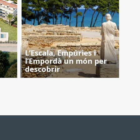
L’Escala, Empúries i
l’Empordà un món per
descobrir