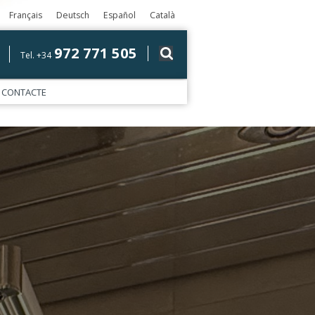
Français
Deutsch
Español
Català
972 771 505
Tel. +34
CONTACTE