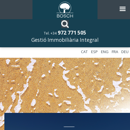
972 771 505
Tel. +34
Gestió Immobiliària Integral
CAT
ESP
ENG
FRA
DEU
––––––––––––