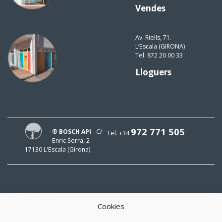
Vendes
Av. Riells, 71.
L’Escala (GIRONA)
Tel. 872 20 00 33
Lloguers
972 771 505
® BOSCH API
- C/
Tel. +34
Enric Serra, 2 -
17130 L'Escala (Girona)
HOLA!
Cookies
El meu mail és