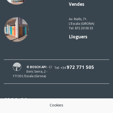
Vendes
Av. Riells, 71.
L’Escala (GIRONA)
Tel. 872 20 00 33
Lloguers
972 771 505
® BOSCH API
- C/
Tel. +34
Enric Serra, 2 -
17130 L'Escala (Girona)
HOLA!
Cookies
El meu mail és