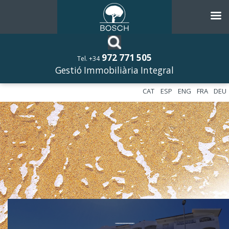
972 771 505
Tel. +34
Gestió Immobiliària Integral
CAT
ESP
ENG
FRA
DEU
––––––––––––