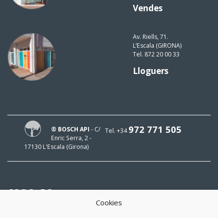
Vendes
Av. Riells, 71.
L’Escala (GIRONA)
Tel. 872 20 00 33
Lloguers
972 771 505
® BOSCH API
- C/
Tel. +34
Enric Serra, 2 -
17130 L'Escala (Girona)
HOLA!
Cookies
El meu mail és