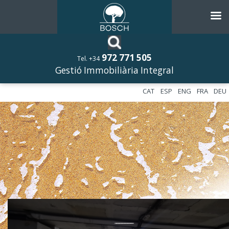
972 771 505
Tel. +34
Gestió Immobiliària Integral
CAT
ESP
ENG
FRA
DEU
––––––––––––