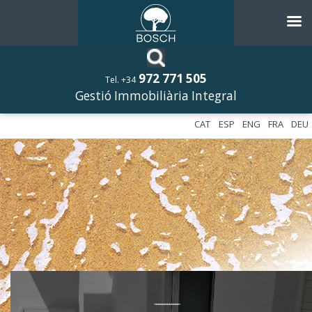
972 771 505
Tel. +34
Gestió Immobiliària Integral
CAT
ESP
ENG
FRA
DEU
––––––––––––