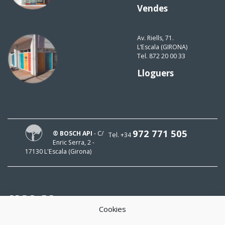
Vendes
Av. Riells, 71.
L’Escala (GIRONA)
Tel. 872 20 00 33
Lloguers
972 771 505
® BOSCH API
- C/
Tel. +34
Enric Serra, 2 -
17130 L'Escala (Girona)
HOLA!
Cookies
El meu mail és