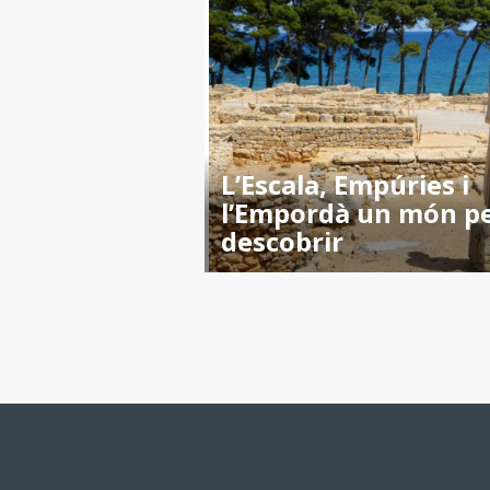
L’Escala, Empúries i
l’Empordà un món p
descobrir