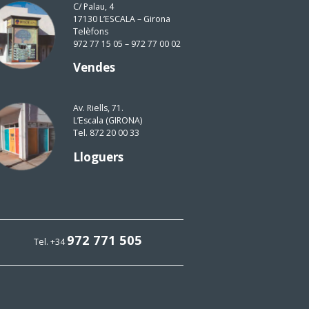
C/ Palau, 4
17130 L’ESCALA – Girona
Telèfons
972 77 15 05 – 972 77 00 02
Vendes
Av. Riells, 71.
L’Escala (GIRONA)
Tel. 872 20 00 33
Lloguers
972 771 505
Tel. +34