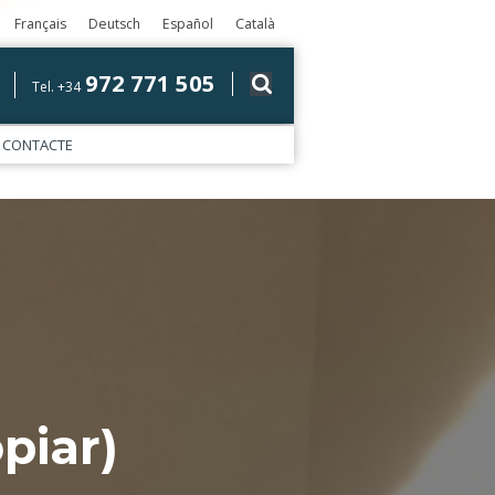
Français
Deutsch
Español
Català
972 771 505
Tel. +34
CONTACTE
piar)