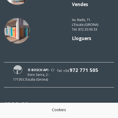
Vendes
Av. Riells, 71.
L’Escala (GIRONA)
Tel. 872 20 00 33
Lloguers
972 771 505
® BOSCH API
- C/
Tel. +34
Enric Serra, 2 -
17130 L'Escala (Girona)
HOLA!
Cookies
El meu mail és