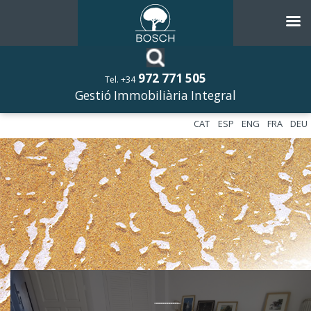
972 771 505
Tel. +34
Gestió Immobiliària Integral
CAT
ESP
ENG
FRA
DEU
––––––––––––