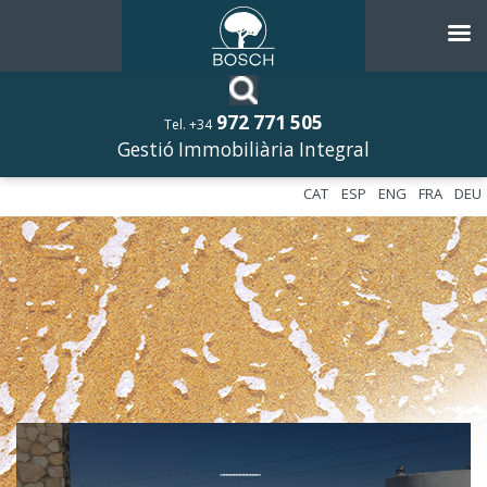
972 771 505
Tel. +34
Gestió Immobiliària Integral
CAT
ESP
ENG
FRA
DEU
––––––––––––