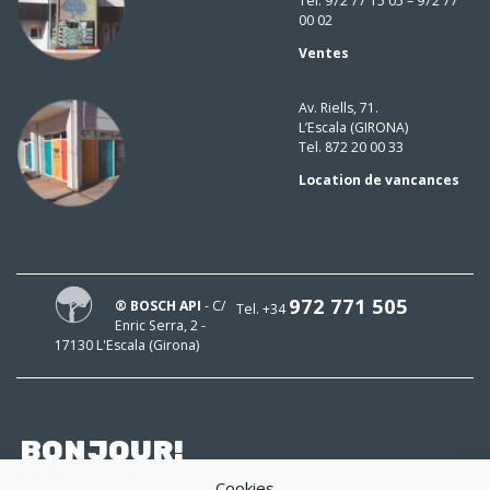
Tel. 972 77 15 05 – 972 77
00 02
Ventes
Av. Riells, 71.
L’Escala (GIRONA)
Tel. 872 20 00 33
Location de vancances
972 771 505
® BOSCH API
- C/
Tel. +34
Enric Serra, 2 -
17130 L'Escala (Girona)
BONJOUR!
Cookies