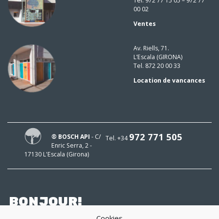
Tel. 972 77 15 05 – 972 77
00 02
Ventes
Av. Riells, 71.
L’Escala (GIRONA)
Tel. 872 20 00 33
Location de vancances
972 771 505
® BOSCH API
- C/
Tel. +34
Enric Serra, 2 -
17130 L'Escala (Girona)
BONJOUR!
Cookies