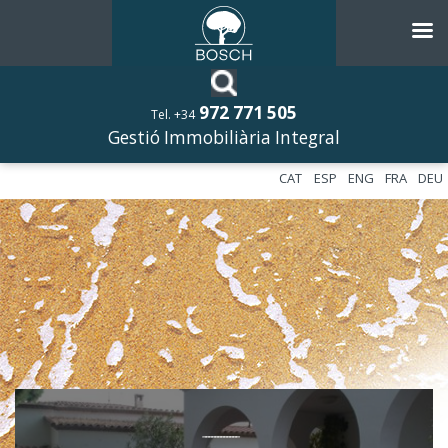
972 771 505
Tel. +34
Gestió Immobiliària Integral
CAT
ESP
ENG
FRA
DEU
––––––––––––