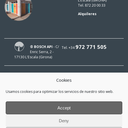
L’Escala (GIRONA)
Tel. 872 20 00 33
Alquileres
972 771 505
® BOSCH API
- C/
Tel. +34
Enric Serra, 2 -
17130 L'Escala (Girona)
Cookies
¡HOLA!
Usamos cookies para optimizar los servicios de nuestro sitio web.
¡Mi e-mail es
y me interesa estar al día!
Accept
*
He leído y acepto la
política de
Deny
privacidad