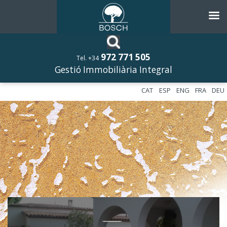
972 771 505
Tel. +34
Gestió Immobiliària Integral
CAT
ESP
ENG
FRA
DEU
––––––––––––