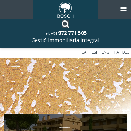
972 771 505
Tel. +34
Gestió Immobiliària Integral
CAT
ESP
ENG
FRA
DEU
––––––––––––