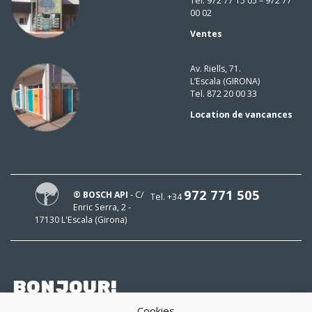
Tel. 972 77 15 05 – 972 77
00 02
Ventes
Av. Riells, 71.
L’Escala (GIRONA)
Tel. 872 20 00 33
Location de vancances
972 771 505
® BOSCH API
- C/
Tel. +34
Enric Serra, 2 -
17130 L'Escala (Girona)
BONJOUR!
Cookies