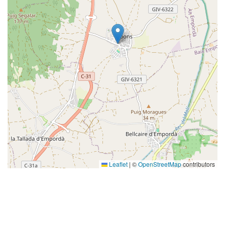
Leaflet
|
©
OpenStreetMap
contributors