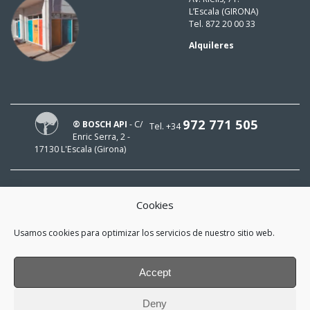
L’Escala (GIRONA)
Tel. 872 20 00 33
Alquileres
972 771 505
® BOSCH API
- C/
Tel. +34
Enric Serra, 2 -
17130 L'Escala (Girona)
Cookies
¡HOLA!
Usamos cookies para optimizar los servicios de nuestro sitio web.
¡Mi e-mail es
y me interesa estar al día!
Accept
*
He leído y acepto la
política de
Deny
privacidad