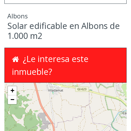
Albons
Solar edificable en Albons de
1.000 m2
¿Le interesa este
inmueble?
+
−