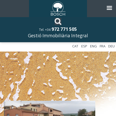
972 771 505
Tel. +34
Gestió Immobiliària Integral
CAT
ESP
ENG
FRA
DEU