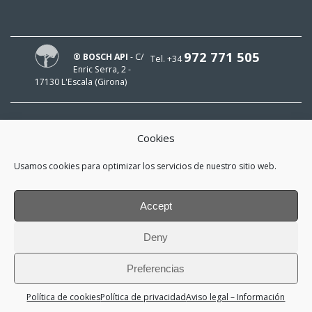
972 771 505
® BOSCH API
- C/
Tel. +34
Enric Serra, 2 -
17130 L'Escala (Girona)
Cookies
¡HOLA!
Usamos cookies para optimizar los servicios de nuestro sitio web.
¡Mi e-mail es
y me interesa estar al día!
Accept
*
He leído y acepto la
política de
Deny
privacidad
Preferencias
iglesiesassociats
Política de cookies
Política de privacidad
Aviso legal – Información