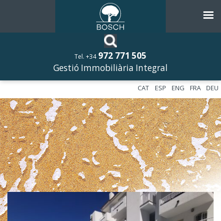
972 771 505
Tel. +34
Gestió Immobiliària Integral
CAT
ESP
ENG
FRA
DEU