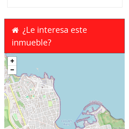
¿Le interesa este
inmueble?
+
−