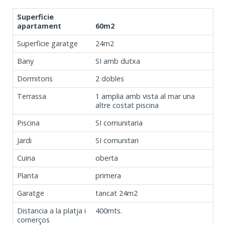
Superficie
apartament
60m2
Superficie garatge
24m2
Bany
SI amb dutxa
Dormitoris
2 dobles
Terrassa
1 amplia amb vista al mar una
altre costat piscina
Piscina
SI comunitaria
Jardi
SI comunitari
Cuina
oberta
Planta
primera
Garatge
tancat 24m2
Distancia a la platja i
400mts.
comerços