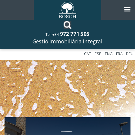
972 771 505
Tel. +34
Gestió Immobiliària Integral
CAT
ESP
ENG
FRA
DEU
––––––––––––