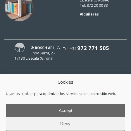
L’Escala (GIRONA)
Tel. 872 20 00 33
Alquileres
972 771 505
® BOSCH API
- C/
Tel. +34
Enric Serra, 2 -
17130 L'Escala (Girona)
Cookies
¡HOLA!
Usamos cookies para optimizar los servicios de nuestro sitio web.
¡Mi e-mail es
y me interesa estar al día!
Accept
*
He leído y acepto la
política de
Deny
privacidad