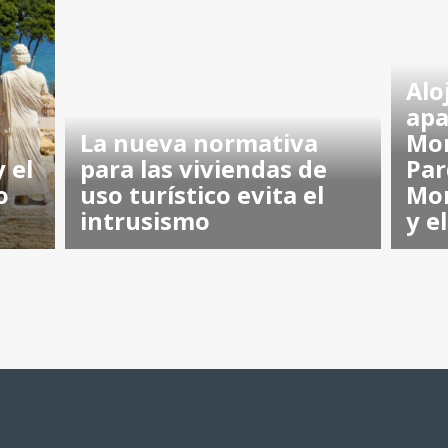
Alo
apa
La nueva normativa
Mon
 el
para las viviendas de
Par
o
uso turístico evita el
Mon
intrusismo
y e