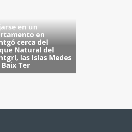
jarse en un
rtamento en
tgó cerca del
que Natural del
tgrí, las Islas Medes
l Baix Ter