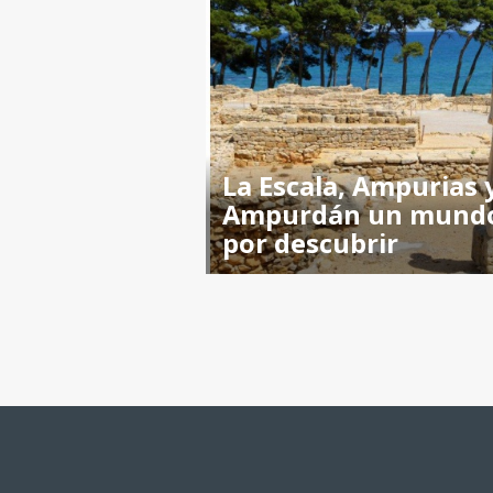
La Escala, Ampurias y
Ampurdán un mund
por descubrir