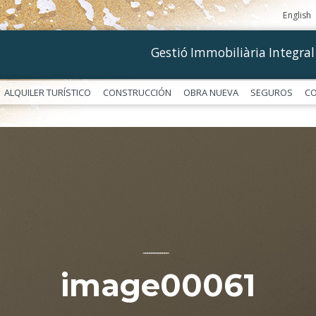
English
Gestió Immobiliària Integral
ALQUILER TURÍSTICO
CONSTRUCCIÓN
OBRA NUEVA
SEGUROS
C
––––––––––––
image00061