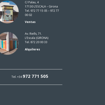
C/ Palau, 4
17130 L’ESCALA – Girona
Tel. 972 77 15 05 – 972 77
00 02
Ventas
Av. Riells, 71.
L’Escala (GIRONA)
Tel. 872 20 00 33
Alquileres
972 771 505
Tel. +34