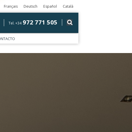
Français
Deutsch
Español
Català
972 771 505
Tel. +34
ONTACTO