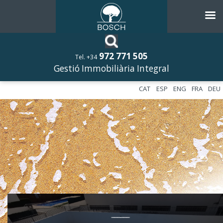
972 771 505
Tel. +34
Gestió Immobiliària Integral
CAT
ESP
ENG
FRA
DEU
––––––––––––