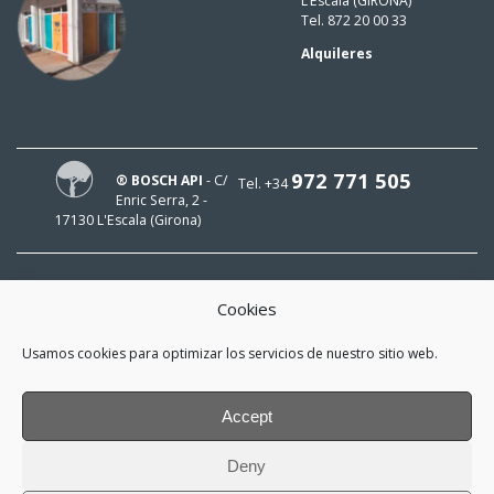
L’Escala (GIRONA)
Tel. 872 20 00 33
Alquileres
972 771 505
® BOSCH API
- C/
Tel. +34
Enric Serra, 2 -
17130 L'Escala (Girona)
Cookies
¡HOLA!
Usamos cookies para optimizar los servicios de nuestro sitio web.
¡Mi e-mail es
y me interesa estar al día!
Accept
*
He leído y acepto la
política de
Deny
privacidad