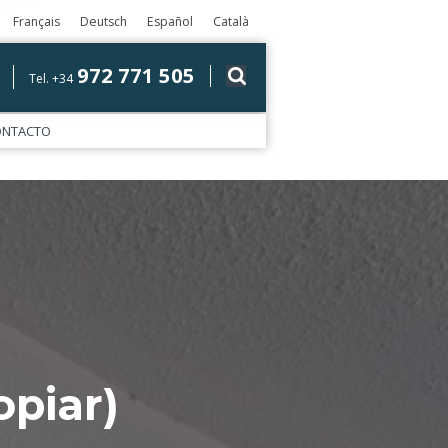
Français
Deutsch
Español
Català
972 771 505
Tel. +34
ONTACTO
piar)