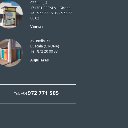
C/ Palau, 4
17130 L’ESCALA – Girona
Tel. 972 77 15 05 – 972 77
00 02
Ventas
Av. Riells, 71.
L’Escala (GIRONA)
Tel. 872 20 00 33
Alquileres
972 771 505
Tel. +34