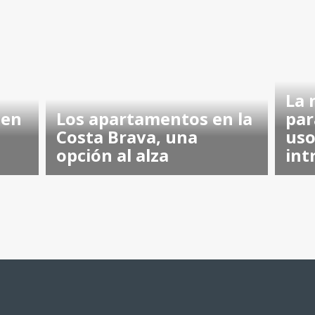
La 
 en
Los apartamentos en la
par
Costa Brava, una
uso
opción al alza
int