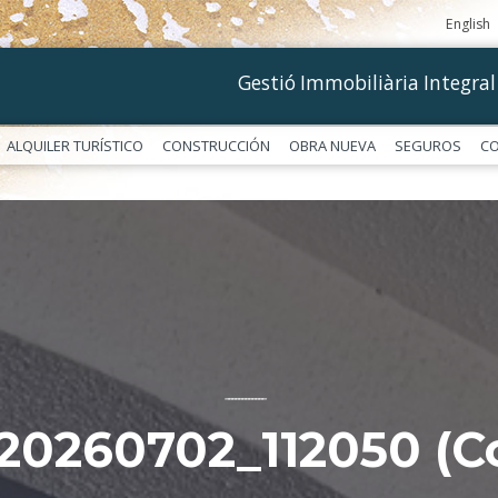
English
Gestió Immobiliària Integral
ALQUILER TURÍSTICO
CONSTRUCCIÓN
OBRA NUEVA
SEGUROS
C
––––––––––––
20260702_112050 (Co