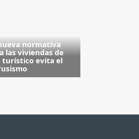
nueva normativa
a las viviendas de
 turístico evita el
rusismo