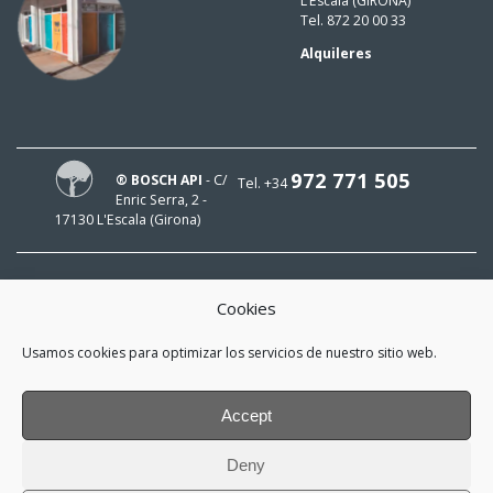
L’Escala (GIRONA)
Tel. 872 20 00 33
Alquileres
972 771 505
® BOSCH API
- C/
Tel. +34
Enric Serra, 2 -
17130 L'Escala (Girona)
Cookies
¡HOLA!
Usamos cookies para optimizar los servicios de nuestro sitio web.
¡Mi e-mail es
y me interesa estar al día!
Accept
*
He leído y acepto la
política de
Deny
privacidad