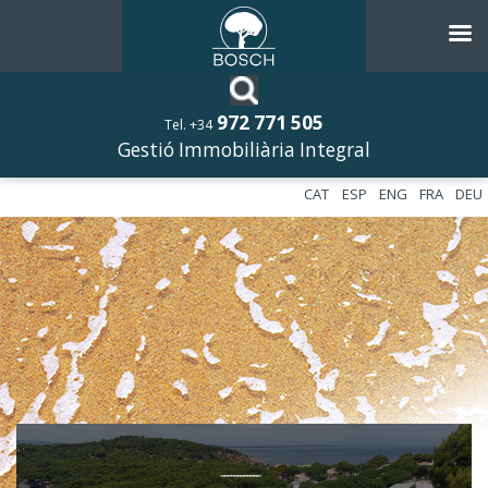
972 771 505
Tel. +34
Gestió Immobiliària Integral
CAT
ESP
ENG
FRA
DEU
––––––––––––