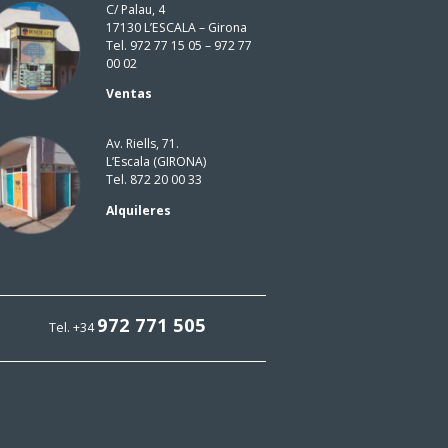
C/ Palau, 4
17130 L’ESCALA – Girona
Tel. 972 77 15 05 – 972 77
00 02
Ventas
Av. Riells, 71.
L’Escala (GIRONA)
Tel. 872 20 00 33
Alquileres
972 771 505
Tel. +34