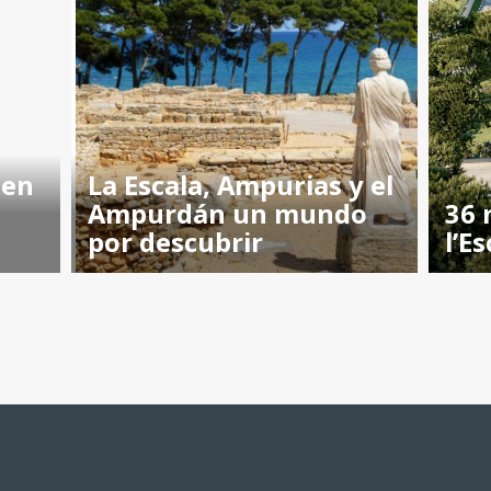
 en
La Escala, Ampurias y el
Ampurdán un mundo
36 
por descubrir
l’Es