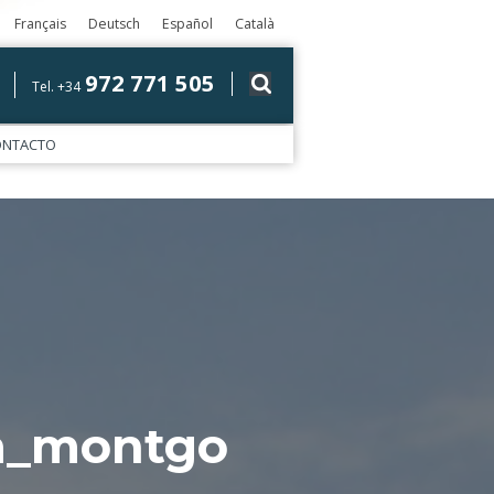
Français
Deutsch
Español
Català
972 771 505
Tel. +34
ONTACTO
la_montgo