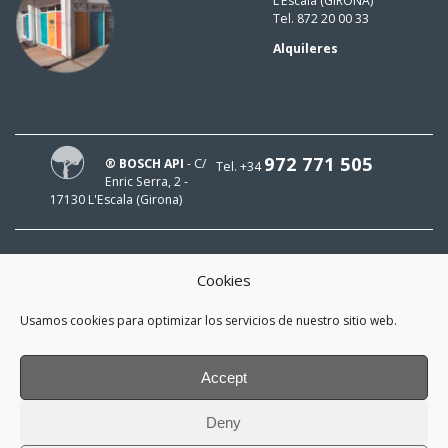
L’Escala (GIRONA)
Tel. 872 20 00 33
Alquileres
972 771 505
® BOSCH API
- C/
Tel. +34
Enric Serra, 2 -
17130 L'Escala (Girona)
Cookies
¡HOLA!
Usamos cookies para optimizar los servicios de nuestro sitio web.
¡Mi e-mail es
y me interesa estar al día!
Accept
*
He leído y acepto la
política de
Deny
privacidad