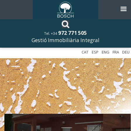
972 771 505
Tel. +34
Gestió Immobiliària Integral
CAT
ESP
ENG
FRA
DEU
––––––––––––