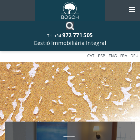
972 771 505
Tel. +34
Gestió Immobiliària Integral
CAT
ESP
ENG
FRA
DEU
––––––––––––