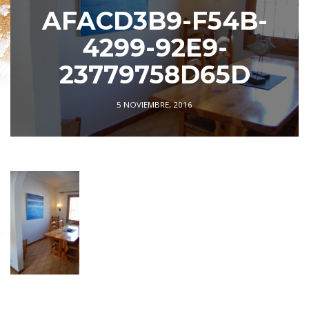
AFACD3B9-F54B-
4299-92E9-
23779758D65D
5 NOVIEMBRE, 2016