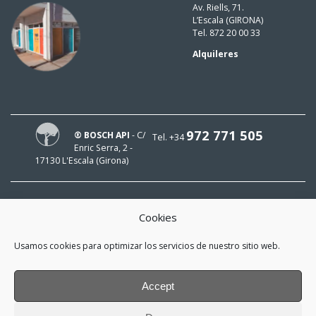
Av. Riells, 71.
L’Escala (GIRONA)
Tel. 872 20 00 33
Alquileres
972 771 505
® BOSCH API
- C/
Tel. +34
Enric Serra, 2 -
17130 L'Escala (Girona)
Cookies
¡HOLA!
Usamos cookies para optimizar los servicios de nuestro sitio web.
¡Mi e-mail es
y me interesa estar al día!
Accept
*
He leído y acepto la
política de