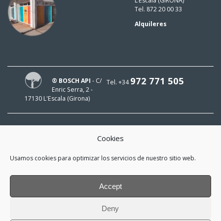
L’Escala (GIRONA)
Tel. 872 20 00 33
Alquileres
972 771 505
® BOSCH API
- C/
Tel. +34
Enric Serra, 2 -
17130 L'Escala (Girona)
Cookies
¡HOLA!
Usamos cookies para optimizar los servicios de nuestro sitio web.
¡Mi e-mail es
y me interesa estar al día!
Accept
*
He leído y acepto la
política de
Deny
privacidad