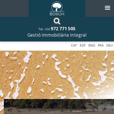
972 771 505
Tel. +34
Gestió Immobiliària Integral
CAT
ESP
ENG
FRA
DEU
––––––––––––