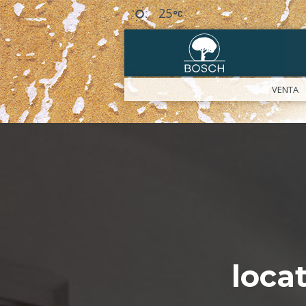
25
VENTA
loca