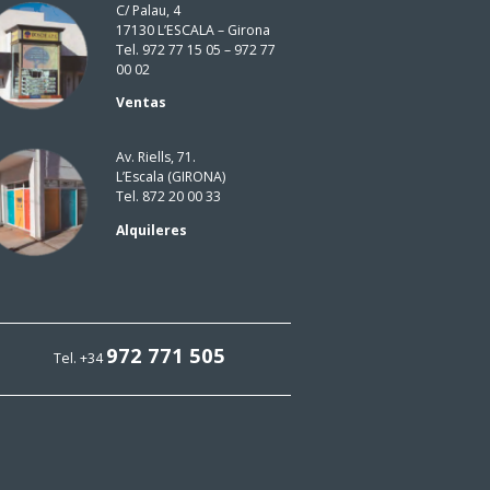
C/ Palau, 4
17130 L’ESCALA – Girona
Tel. 972 77 15 05 – 972 77
00 02
Ventas
Av. Riells, 71.
L’Escala (GIRONA)
Tel. 872 20 00 33
Alquileres
972 771 505
Tel. +34