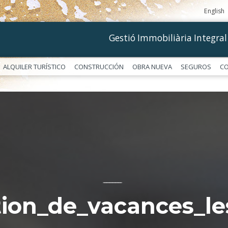
English
Gestió Immobiliària Integral
ALQUILER TURÍSTICO
CONSTRUCCIÓN
OBRA NUEVA
SEGUROS
C
––––––––––––
tion_de_vacances_le