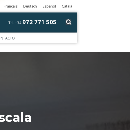
Français
Deutsch
Español
Català
972 771 505
Tel. +34
ONTACTO
scala